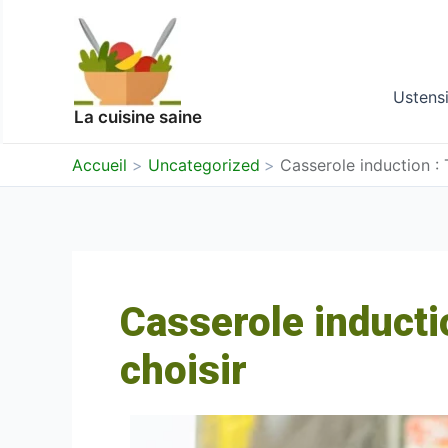
Aller
Navigation
au
des
contenu
articles
Ustensi
La cuisine saine
Accueil
Uncategorized
Casserole induction : T
Casserole inductio
choisir