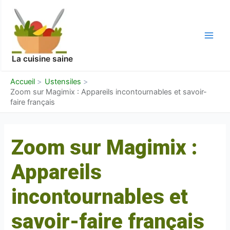
Aller
Navigation
Main
au
des
Men
contenu
articles
La cuisine saine
Accueil
Ustensiles
Zoom sur Magimix : Appareils incontournables et savoir-
faire français
Zoom sur Magimix :
Appareils
incontournables et
savoir-faire français